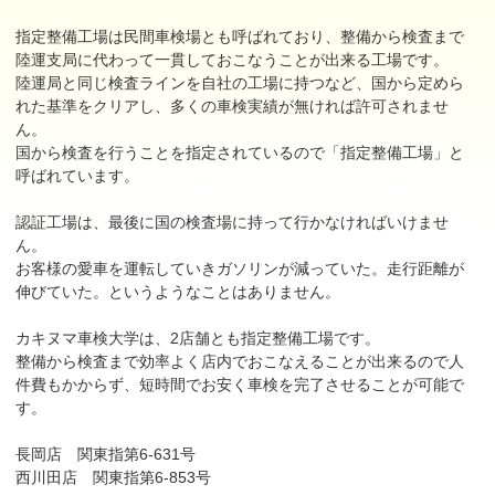
指定整備工場は民間車検場とも呼ばれており、整備から検査まで
陸運支局に代わって一貫しておこなうことが出来る工場です。
陸運局と同じ検査ラインを自社の工場に持つなど、国から定めら
れた基準をクリアし、多くの車検実績が無ければ許可されませ
ん。
国から検査を行うことを指定されているので「指定整備工場」と
呼ばれています。
認証工場は、最後に国の検査場に持って行かなければいけませ
ん。
お客様の愛車を運転していきガソリンが減っていた。走行距離が
伸びていた。というようなことはありません。
カキヌマ車検大学は、2店舗とも指定整備工場です。
整備から検査まで効率よく店内でおこなえることが出来るので人
件費もかからず、短時間でお安く車検を完了させることが可能で
す。
長岡店 関東指第6-631号
西川田店 関東指第6-853号